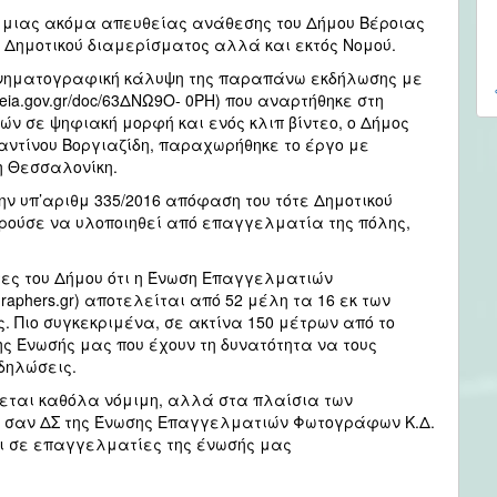
 μιας ακόμα απευθείας ανάθεσης του Δήμου Βέροιας
Δημοτικού διαμερίσματος αλλά και εκτός Νομού.
κινηματογραφική κάλυψη της παραπάνω εκδήλωσης με
geia.gov.gr/doc/63ΔΝΩ9Ο- 0ΡΗ) που αναρτήθηκε στη
ν σε ψηφιακή μορφή και ενός κλιπ βίντεο, ο Δήμος
αντίνου Βοργιαζίδη, παραχωρήθηκε το έργο με
 Θεσσαλονίκη.
ην υπ’αριθμ 335/2016 απόφαση του τότε Δημοτικού
ρούσε να υλοποιηθεί από επαγγελματία της πόλης,
τες του Δήμου ότι η Ένωση Επαγγελματιών
phers.gr) αποτελείται από 52 μέλη τα 16 εκ των
. Πιο συγκεκριμένα, σε ακτίνα 150 μέτρων από το
 Ένωσής μας που έχουν τη δυνατότητα να τους
δηλώσεις.
ται καθόλα νόμιμη, αλλά στα πλαίσια των
ς, σαν ΔΣ της Ένωσης Επαγγελματιών Φωτογράφων Κ.Δ.
ι σε επαγγελματίες της ένωσής μας