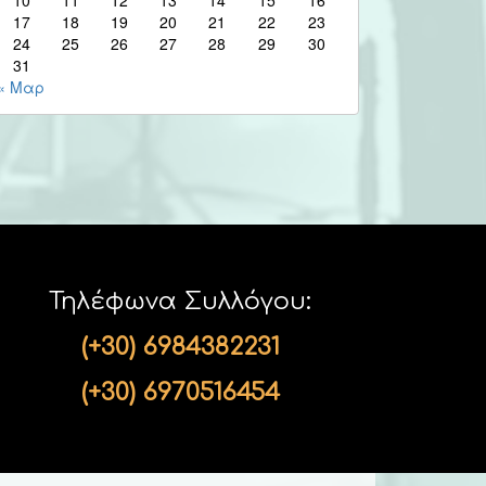
17
18
19
20
21
22
23
24
25
26
27
28
29
30
31
« Μαρ
Τηλέφωνα Συλλόγου:
(+30) 6984382231
(+30) 6970516454