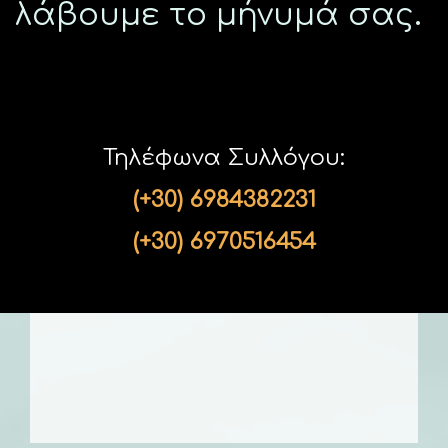
λάβουμε το μήνυμά σας.
Τηλέφωνα Συλλόγου:
(+30) 6984382231
(+30) 6970516454