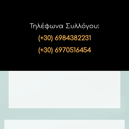
Τηλέφωνα Συλλόγου:
(+30) 6984382231
(+30) 6970516454