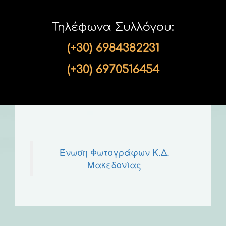
Τηλέφωνα Συλλόγου:
(+30) 6984382231
(+30) 6970516454
Ένωση Φωτογράφων Κ.Δ.
Μακεδονίας